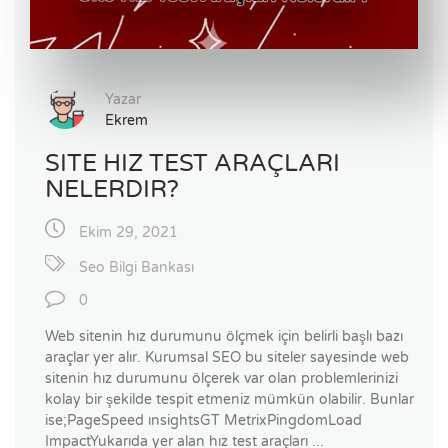
Yazar
Ekrem
SITE HIZ TEST ARAÇLARI
NELERDIR?
Ekim 29, 2021
Seo Bilgi Bankası
0
Web sitenin hız durumunu ölçmek için belirli başlı bazı
araçlar yer alır. Kurumsal SEO bu siteler sayesinde web
sitenin hız durumunu ölçerek var olan problemlerinizi
kolay bir şekilde tespit etmeniz mümkün olabilir. Bunlar
ise;PageSpeed ınsightsGT MetrixPingdomLoad
ImpactYukarıda yer alan hız test araçları ...