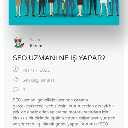
Yazar
Ekrem
SEO UZMANI NE İŞ YAPAR?
Kasım 7, 2021
Seo Bilgi Bankası
0
SEO uzmanı genellikle üzerinde çalışma
gerçekleştireceği web sitesini bütün açıdan detaylı bir
şekilde analiz eden ve arama motoru standartı için
eksiksiz bir biçimde optimize etme çalışmasını yürüten
ve yöneten kişi olarak görev yapar. Kurumsal SEO