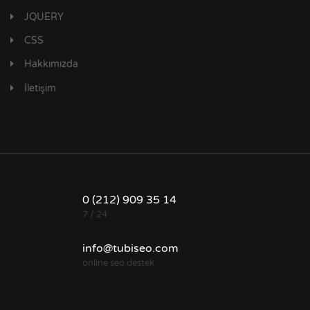
JQUERY
CSS
Hakkımızda
İletişim
0 (212) 909 35 14
7 / 24
info@tubiseo.com
online seo destek