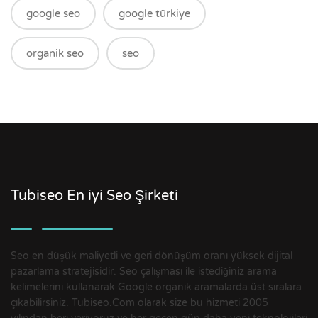
google seo
google türkiye
organik seo
seo
Tubiseo En iyi Seo Şirketi
Seo en düşük maliyetli ve geri dönüşüm oranı yüksek dijital
pazarlama stratejisidir. Seo çalışması ile istediğiniz arama
kelimelerini kullanarak Google organik aramalarda üst sıralara
çıkabilirsiniz. Tubiseo.Com olarak size bu hizmeti 2005