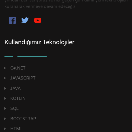
yılından beri veriyoruz ve her geçen gün daha yeni teknolojileri
kullanarak vermeye devam edeceğiz.
Kullandığımız Teknolojiler
C#.NET
JAVASCRIPT
JAVA
KOTLIN
SQL
BOOTSTRAP
HTML