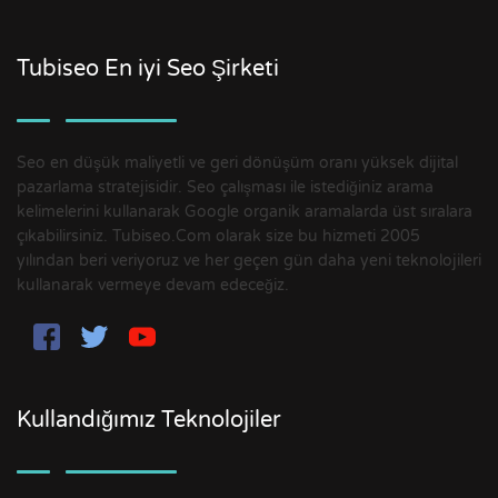
Tubiseo En iyi Seo Şirketi
Seo en düşük maliyetli ve geri dönüşüm oranı yüksek dijital
pazarlama stratejisidir. Seo çalışması ile istediğiniz arama
kelimelerini kullanarak Google organik aramalarda üst sıralara
çıkabilirsiniz. Tubiseo.Com olarak size bu hizmeti 2005
yılından beri veriyoruz ve her geçen gün daha yeni teknolojileri
kullanarak vermeye devam edeceğiz.
Kullandığımız Teknolojiler