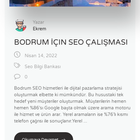
Yazar
Ekrem
BODRUM İÇIN SEO ÇALIŞMASI
Nisan 14, 2022
Seo Bilgi Bankası
0
Bodrum SEO hizmetleri ile dijital pazarlama stratejisi
oluşturmak elbette ki mümkündür. Bu husustaki tek
hedef yeni müşteriler oluşturmak. Müşterilerin hemen
hemen %86’sı Google başta olmak üzere arama motoru
ile hizmet ve ürün arar. Yerel aramaların ise %76’lı kısmı
telefon çağrısı ile sonuçlanır.Yerel ...
Okumaya Devamet