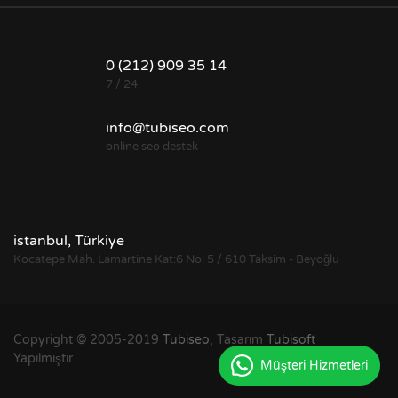
0 (212) 909 35 14
7 / 24
info@tubiseo.com
online seo destek
istanbul, Türkiye
Kocatepe Mah. Lamartine Kat:6 No: 5 / 610 Taksim - Beyoğlu
Copyright © 2005-2019
Tubiseo
, Tasarım
Tubisoft
Yapılmıştır.
Müşteri Hizmetleri