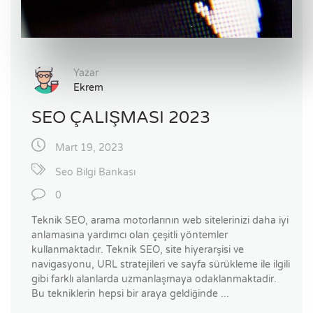
Yazar
Ekrem
SEO ÇALIŞMASI 2023
Mart 19, 2023
Seo Bilgi Bankası
0
Teknik SEO, arama motorlarının web sitelerinizi daha iyi
anlamasına yardımcı olan çeşitli yöntemler
kullanmaktadır. Teknik SEO, site hiyerarşisi ve
navigasyonu, URL stratejileri ve sayfa sürükleme ile ilgili
gibi farklı alanlarda uzmanlaşmaya odaklanmaktadir.
Bu tekniklerin hepsi bir araya geldiğinde ...