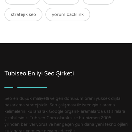
stratejik seo
yorum backlink
Tubiseo En iyi Seo Şirketi
Seo en düşük maliyetli ve geri dönüşüm oranı yüksek dijital
pazarlama stratejisidir. Seo çalışması ile istediğiniz arama
kelimelerini kullanarak Google organik aramalarda üst sıralara
çıkabilirsiniz. Tubiseo.Com olarak size bu hizmeti 2005
yılından beri veriyoruz ve her geçen gün daha yeni teknolojileri
kullanarak vermeye devam edeceğiz.