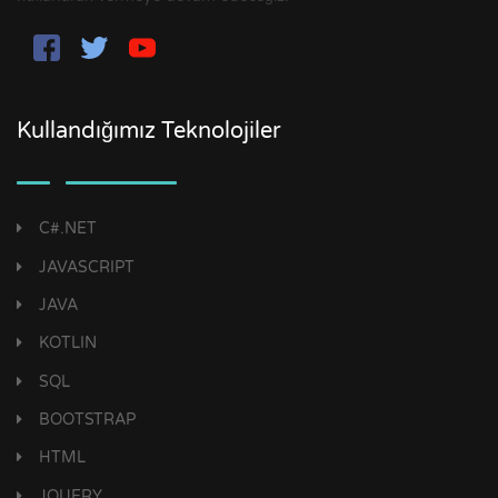
Kullandığımız Teknolojiler
C#.NET
JAVASCRIPT
JAVA
KOTLIN
SQL
BOOTSTRAP
HTML
JQUERY