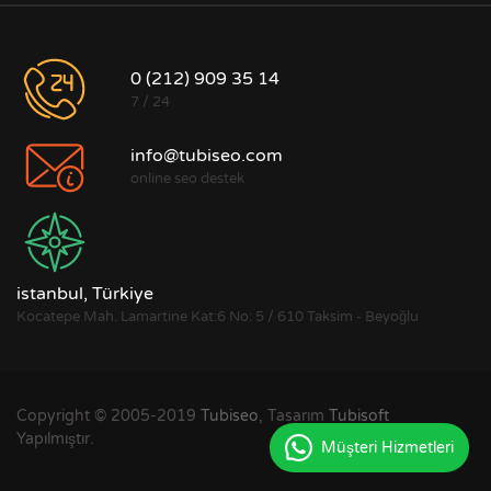
0 (212) 909 35 14
7 / 24
info@tubiseo.com
online seo destek
istanbul, Türkiye
Kocatepe Mah. Lamartine Kat:6 No: 5 / 610 Taksim - Beyoğlu
Copyright © 2005-2019
Tubiseo
, Tasarım
Tubisoft
Yapılmıştır.
Müşteri Hizmetleri