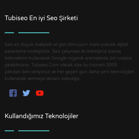
Tubiseo En iyi Seo Şirketi
Seo en düşük maliyetli ve geri dönüşüm oranı yüksek dijital
pazarlama stratejisidir. Seo çalışması ile istediğiniz arama
kelimelerini kullanarak Google organik aramalarda üst sıralara
çıkabilirsiniz. Tubiseo.Com olarak size bu hizmeti 2005
yılından beri veriyoruz ve her geçen gün daha yeni teknolojileri
kullanarak vermeye devam edeceğiz.
Kullandığımız Teknolojiler