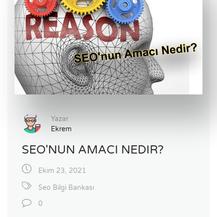
Yazar
Ekrem
SEO'NUN AMACI NEDIR?
Ekim 23, 2021
Seo Bilgi Bankası
0