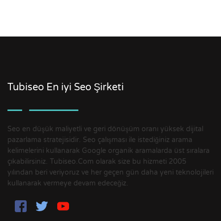
Tubiseo En iyi Seo Şirketi
Seo en düşük maliyetli ve geri dönüşüm oranı yüksek dijital
pazarlama stratejisidir. Seo çalışması ile istediğiniz arama
kelimelerini kullanarak Google organik aramalarda üst sıralara
çıkabilirsiniz. Tubiseo.Com olarak size bu hizmeti 2005
yılından beri veriyoruz ve her geçen gün daha yeni teknolojileri
kullanarak vermeye devam edeceğiz.