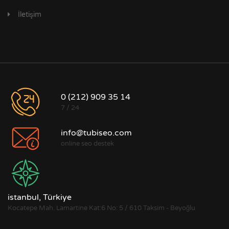
İletişim
0 (212) 909 35 14
7 / 24
info@tubiseo.com
online seo destek
istanbul, Türkiye
Kocatepe Mah. Lamartine Kat:6 No: 5 / 610 Taksim - Beyoğlu