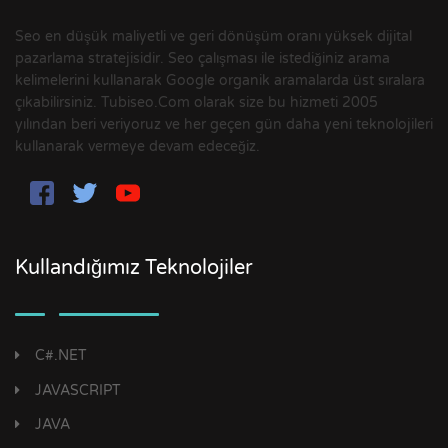
Seo en düşük maliyetli ve geri dönüşüm oranı yüksek dijital
pazarlama stratejisidir. Seo çalışması ile istediğiniz arama
kelimelerini kullanarak Google organik aramalarda üst sıralara
çıkabilirsiniz. Tubiseo.Com olarak size bu hizmeti 2005
yılından beri veriyoruz ve her geçen gün daha yeni teknolojileri
kullanarak vermeye devam edeceğiz.
Kullandığımız Teknolojiler
C#.NET
JAVASCRIPT
JAVA