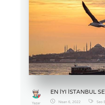
EN İYI İSTANBUL S
Nisan 6, 2022
Seo B
Yazar