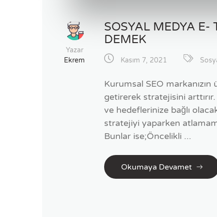
SOSYAL MEDYA E- 
DEMEK
Yazar
Ekrem
Kasım 7, 2021
Sosy
Kurumsal SEO markanızın ürü
getirerek stratejisini arttı
ve hedeflerinize bağlı olacak
stratejiyi yaparken atlamam
Bunlar ise;Öncelikli ...
Okumaya Devamet