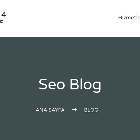
14
Hizmetle
IZ
Seo Blog
ANA SAYFA
BLOG