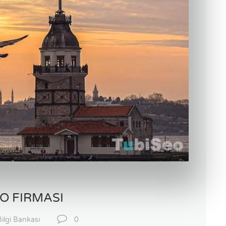
EO FIRMASI
ilgi Bankası
0