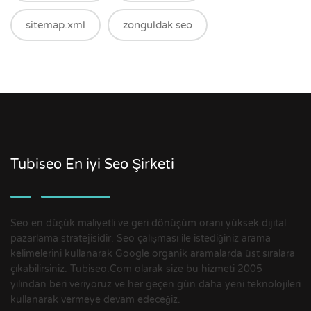
sitemap.xml
zonguldak seo
Tubiseo En iyi Seo Şirketi
Seo en düşük maliyetli ve geri dönüşüm oranı yüksek dijital
pazarlama stratejisidir. Seo çalışması ile istediğiniz arama
kelimelerini kullanarak Google organik aramalarda üst sıralara
çıkabilirsiniz. Tubiseo.Com olarak size bu hizmeti 2005
yılından beri veriyoruz ve her geçen gün daha yeni teknolojileri
kullanarak vermeye devam edeceğiz.