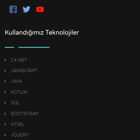
Kullandığımız Teknolojiler
C#.NET
JAVASCRIPT
JAVA
KOTLIN
SQL
BOOTSTRAP
HTML
JQUERY