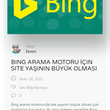
Yazar
Ekrem
BING ARAMA MOTORU İÇIN
SITE YAŞININ BÜYÜK OLMASI
Ekim 18, 2021
Seo Bilgi Bankası
0
Bing arama motorunda site yaşının büyük olması çok
önemli bir durumdur. Bu tarz sitelerin genellikle Bing