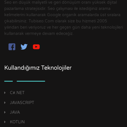
Seo en düşük maliyetli ve geri dönüşüm oranı yüksek dijital
pazarlama stratejisidir. Seo çalışması ile istediğiniz arama
kelimelerini kullanarak Google organik aramalarda üst sıralara
çıkabilirsiniz. Tubiseo.Com olarak size bu hizmeti 2005
yılından beri veriyoruz ve her geçen gün daha yeni teknolojileri
kullanarak vermeye devam edeceğiz.
Kullandığımız Teknolojiler
C#.NET
JAVASCRIPT
JAVA
KOTLIN