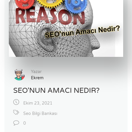
Yazar
Ekrem
SEO'NUN AMACI NEDIR?
Ekim 23, 2021
Seo Bilgi Bankası
0