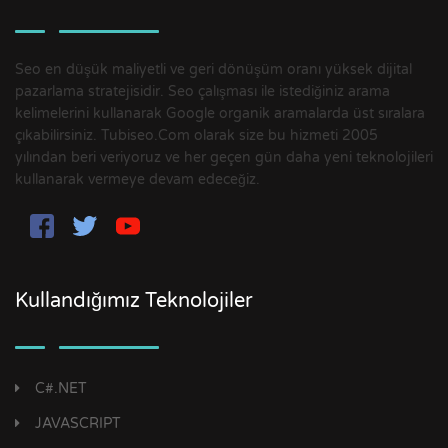
Seo en düşük maliyetli ve geri dönüşüm oranı yüksek dijital
pazarlama stratejisidir. Seo çalışması ile istediğiniz arama
kelimelerini kullanarak Google organik aramalarda üst sıralara
çıkabilirsiniz. Tubiseo.Com olarak size bu hizmeti 2005
yılından beri veriyoruz ve her geçen gün daha yeni teknolojileri
kullanarak vermeye devam edeceğiz.
Kullandığımız Teknolojiler
C#.NET
JAVASCRIPT