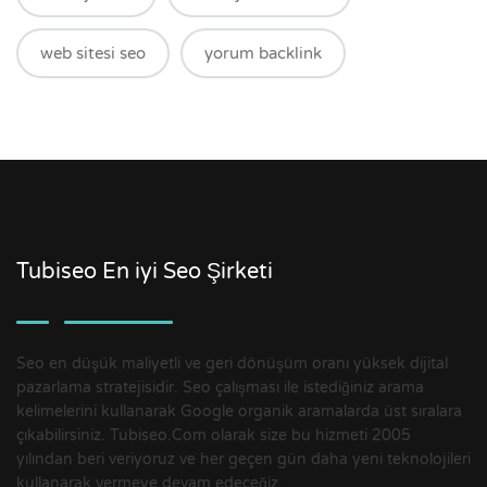
web sitesi seo
yorum backlink
Tubiseo En iyi Seo Şirketi
Seo en düşük maliyetli ve geri dönüşüm oranı yüksek dijital
pazarlama stratejisidir. Seo çalışması ile istediğiniz arama
kelimelerini kullanarak Google organik aramalarda üst sıralara
çıkabilirsiniz. Tubiseo.Com olarak size bu hizmeti 2005
yılından beri veriyoruz ve her geçen gün daha yeni teknolojileri
kullanarak vermeye devam edeceğiz.