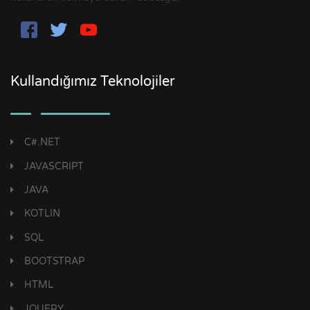
Kullandığımız Teknolojiler
C#.NET
JAVASCRIPT
JAVA
KOTLIN
SQL
BOOTSTRAP
HTML
JQUERY