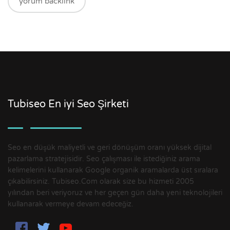
yorum backlink
Tubiseo En iyi Seo Şirketi
Seo en düşük maliyetli ve geri dönüşüm oranı yüksek dijital
pazarlama stratejisidir. Seo çalışması ile istediğiniz arama
kelimelerini kullanarak Google organik aramalarda üst sıralara
çıkabilirsiniz. Tubiseo.Com olarak size bu hizmeti 2005
yılından beri veriyoruz ve her geçen gün daha yeni teknolojileri
kullanarak vermeye devam edeceğiz.