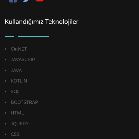
Kullandığımız Teknolojiler
C#.NET
JAVASCRIPT
JAVA
KOTLIN
SQL
BOOTSTRAP
HTML
JQUERY
CSS