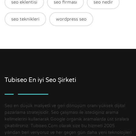
seo eklentisi
seo firması
seo nedir
seo teknikleri
wordpress seo
Tubiseo En iyi Seo Şirketi
Seo en düşük maliyetli ve geri dönüşüm oranı yüksek dijital
pazarlama stratejisidir. Seo çalışması ile istediğiniz arama
kelimelerini kullanarak Google organik aramalarda üst sıralara
çıkabilirsiniz. Tubiseo.Com olarak size bu hizmeti 2005
yılından beri veriyoruz ve her geçen gün daha yeni teknolojileri