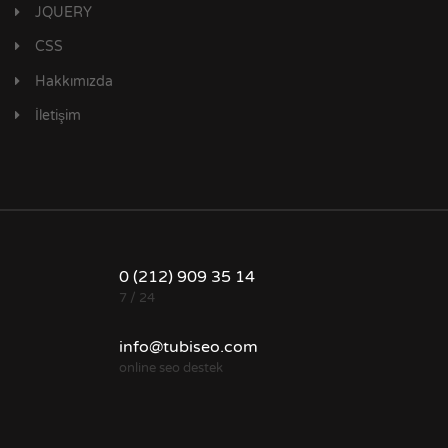
JQUERY
CSS
Hakkımızda
İletişim
0 (212) 909 35 14
7 / 24
info@tubiseo.com
online seo destek