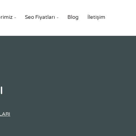
rimiz
Seo Fiyatları
Blog
İletişim


ı
LARI