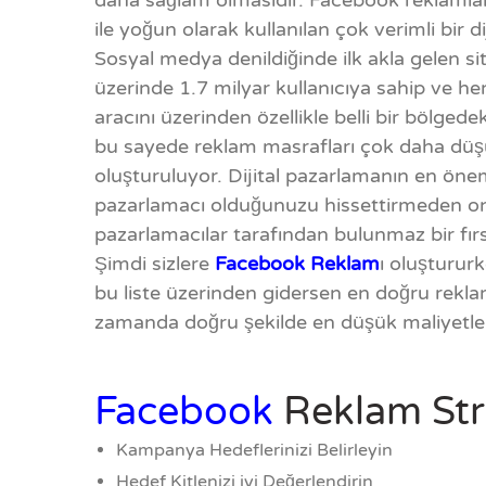
daha sağlam olmasıdır. Facebook reklamları 
ile yoğun olarak kullanılan çok verimli bir d
Sosyal medya denildiğinde ilk akla gelen si
üzerinde 1.7 milyar kullanıcıya sahip ve h
aracını üzerinden özellikle belli bir bölgedek
bu sayede reklam masrafları çok daha düşü
oluşturuluyor. Dijital pazarlamanın en önem
pazarlamacı olduğunuzu hissettirmeden onla
pazarlamacılar tarafından bulunmaz bir fırs
Şimdi sizlere
Facebook Reklam
ı oluşturur
bu liste üzerinden gidersen en doğru reklamı 
zamanda doğru şekilde en düşük maliyetler i
Facebook
Reklam Stra
Kampanya Hedeflerinizi Belirleyin
Hedef Kitlenizi iyi Değerlendirin