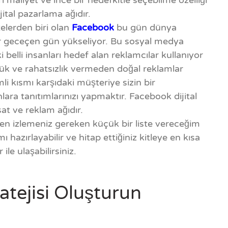
maliyet ve ince bir hedefkitle seçebilme özelliği
ijital pazarlama ağıdır.
telerden biri olan
Facebook
bu gün dünya
er geceçen gün yükseliyor. Bu sosyal medya
i belli insanları hedef alan reklamcılar kullanıyor
k ve rahatsızlık vermeden doğal reklamlar
li kısmı karşıdaki müşteriye sizin bir
ra tanıtımlarınızı yapmaktır. Facebook dijital
at ve reklam ağıdır.
ken izlemeniz gereken küçük bir liste vereceğim
hazırlayabilir ve hitap ettiğiniz kitleye en kısa
le ulaşabilirsiniz.
tejisi Oluşturun