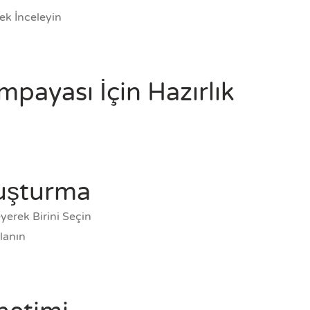
rek İnceleyin
payası İçin Hazırlık
uşturma
yerek Birini Seçin
llanın