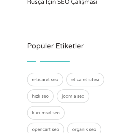
Rusça İçin SEO Çalışması
Popüler Etiketler
e-ticaret seo
eticaret sitesi
hızlı seo
joomla seo
kurumsal seo
opencart seo
organik seo