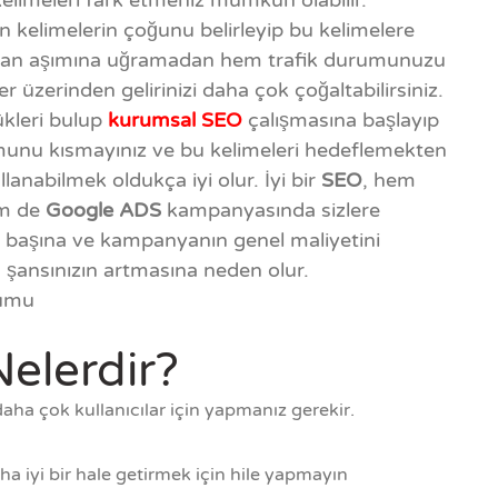
elimeleri fark etmeniz mümkün olabilir.
kelimelerin çoğunu belirleyip bu kelimelere
aman aşımına uğramadan hem trafik durumunuzu
r üzerinden gelirinizi daha çok çoğaltabilirsiniz.
kleri bulup
kurumsal SEO
çalışmasına başlayıp
unu kısmayınız ve bu kelimeleri hedeflemekten
lanabilmek oldukça iyi olur. İyi bir
SEO
, hem
em de
Google ADS
kampanyasında sizlere
a başına ve kampanyanın genel maliyetini
 şansınızın artmasına neden olur.
rumu
Nelerdir?
daha çok kullanıcılar için yapmanız gerekir.
a iyi bir hale getirmek için hile yapmayın