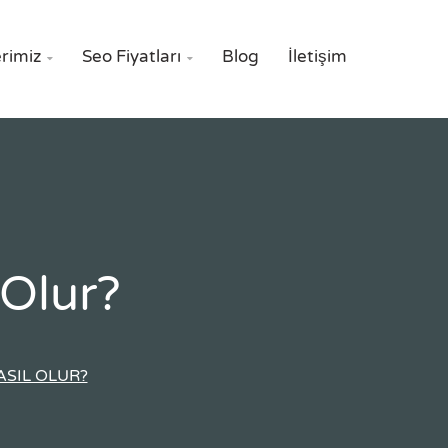
rimiz
Seo Fiyatları
Blog
İletişim


 Olur?
ASIL OLUR?