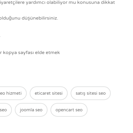
yaretçilere yardımcı olabiliyor mu konusuna dikkat
i olduğunu düşünebilirsiniz.
.
ir kopya sayfası elde etmek
seo hizmeti
eticaret sitesi
satış sitesi seo
seo
joomla seo
opencart seo