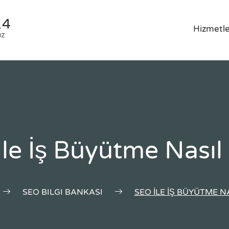
14
Hizmetle
IZ
le İş Büyütme Nasıl
SEO BILGI BANKASI
SEO İLE İŞ BÜYÜTME N