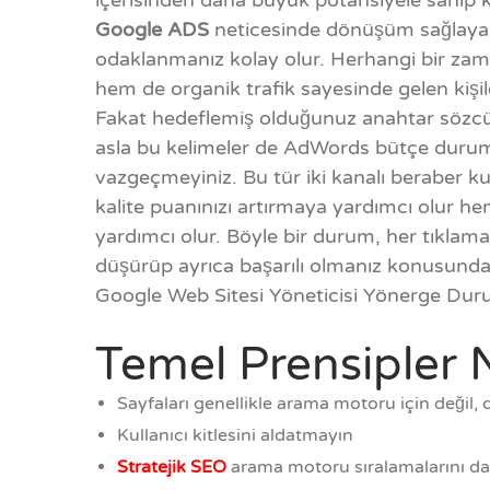
içerisinden daha büyük potansiyele sahip k
Google ADS
neticesinde dönüşüm sağlayan 
odaklanmanız kolay olur. Herhangi bir z
hem de organik trafik sayesinde gelen kişile
Fakat hedeflemiş olduğunuz anahtar sözcü
asla bu kelimeler de AdWords bütçe durum
vazgeçmeyiniz. Bu tür iki kanalı beraber kul
kalite puanınızı artırmaya yardımcı olur h
yardımcı olur. Böyle bir durum, her tıklam
düşürüp ayrıca başarılı olmanız konusunda
Google Web Sitesi Yöneticisi Yönerge Du
Temel Prensipler 
Sayfaları genellikle arama motoru için değil, 
Kullanıcı kitlesini aldatmayın
Stratejik SEO
arama motoru sıralamalarını dah