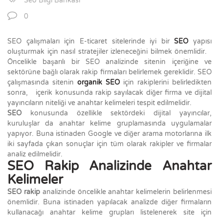
Seo Bilgi Bankası
0
SEO çalışmaları için E-ticaret sitelerinde iyi bir
SEO
yapısı
oluşturmak için nasıl stratejiler izleneceğini bilmek önemlidir.
Öncelikle başarılı bir SEO analizinde sitenin içeriğine ve
sektörüne bağlı olarak rakip firmaları belirlemek gereklidir. SEO
çalışmasında sitenin
organik SEO
için rakiplerini belirledikten
sonra, içerik konusunda rakip sayılacak diğer firma ve dijital
yayıncıların niteliği ve anahtar kelimeleri tespit edilmelidir.
SEO
konusunda özellikle sektördeki dijital yayıncılar,
kuruluşlar da anahtar kelime gruplamasında uygulamalar
yapıyor. Buna istinaden Google ve diğer arama motorlarına ilk
iki sayfada çıkan sonuçlar için tüm olarak rakipler ve firmalar
analiz edilmelidir.
SEO Rakip Analizinde Anahtar
Kelimeler
SEO rakip
analizinde öncelikle anahtar kelimelerin belirlenmesi
önemlidir. Buna istinaden yapılacak analizde diğer firmaların
kullanacağı anahtar kelime grupları listelenerek site için