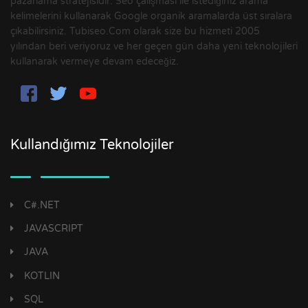
pazarlama stratejisidir. Seo çalışması ile istediğiniz arama
kelimelerini kullanarak Google organik aramalarda üst sıralara
çıkabilirsiniz. Tubiseo.Com olarak size bu hizmeti 2005
yılından beri veriyoruz ve her geçen gün daha yeni teknolojileri
kullanarak vermeye devam edeceğiz.
Kullandığımız Teknolojiler
C#.NET
JAVASCRIPT
JAVA
KOTLIN
SQL