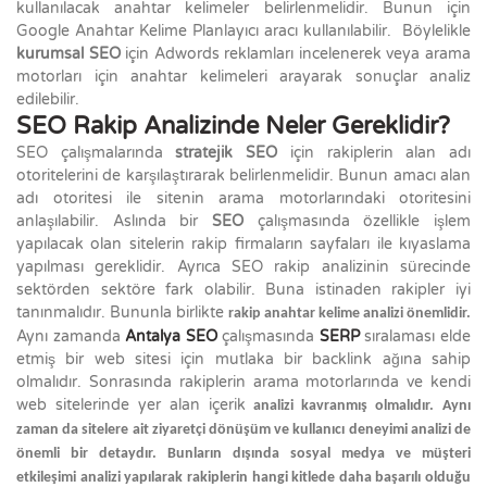
kullanılacak anahtar kelimeler belirlenmelidir. Bunun için
Google Anahtar Kelime Planlayıcı aracı kullanılabilir. Böylelikle
kurumsal SEO
için Adwords reklamları incelenerek veya arama
motorları için anahtar kelimeleri arayarak sonuçlar analiz
edilebilir.
SEO Rakip Analizinde Neler Gereklidir?
SEO çalışmalarında
stratejik SEO
için rakiplerin alan adı
otoritelerini de karşılaştırarak belirlenmelidir. Bunun amacı alan
adı otoritesi ile sitenin arama motorlarındaki otoritesini
anlaşılabilir. Aslında bir
SEO
çalışmasında özellikle işlem
yapılacak olan sitelerin rakip firmaların sayfaları ile kıyaslama
yapılması gereklidir. Ayrıca SEO rakip analizinin sürecinde
sektörden sektöre fark olabilir. Buna istinaden rakipler iyi
tanınmalıdır. Bununla birlikte
rakip anahtar kelime analizi önemlidir.
Aynı zamanda
Antalya SEO
çalışmasında
SERP
sıralaması elde
etmiş bir web sitesi için mutlaka bir backlink ağına sahip
olmalıdır. Sonrasında rakiplerin arama motorlarında ve kendi
web sitelerinde yer alan içerik
analizi kavranmış olmalıdır.
Aynı
zaman da sitelere ait ziyaretçi dönüşüm ve kullanıcı deneyimi analizi de
önemli bir detaydır. Bunların dışında sosyal medya ve müşteri
etkileşimi analizi yapılarak rakiplerin hangi kitlede daha başarılı olduğu