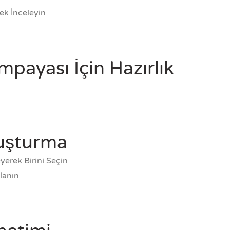
rek İnceleyin
payası İçin Hazırlık
uşturma
yerek Birini Seçin
llanın