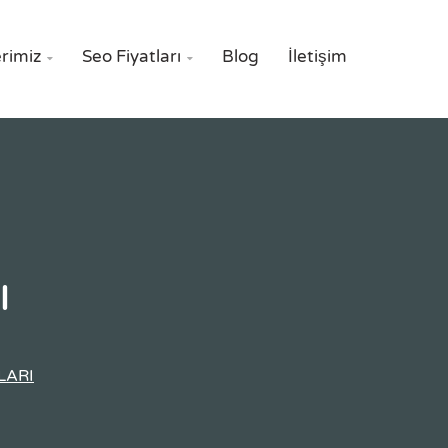
rimiz
Seo Fiyatları
Blog
İletişim


ı
LARI