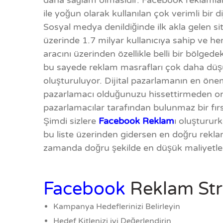
daha sağlam olmasıdır. Facebook reklamları 
ile yoğun olarak kullanılan çok verimli bir d
Sosyal medya denildiğinde ilk akla gelen si
üzerinde 1.7 milyar kullanıcıya sahip ve h
aracını üzerinden özellikle belli bir bölgedek
bu sayede reklam masrafları çok daha düşü
oluşturuluyor. Dijital pazarlamanın en önem
pazarlamacı olduğunuzu hissettirmeden onla
pazarlamacılar tarafından bulunmaz bir fırs
Şimdi sizlere
Facebook Reklam
ı oluşturur
bu liste üzerinden gidersen en doğru reklamı 
zamanda doğru şekilde en düşük maliyetler i
Facebook
Reklam Stra
Kampanya Hedeflerinizi Belirleyin
Hedef Kitlenizi iyi Değerlendirin