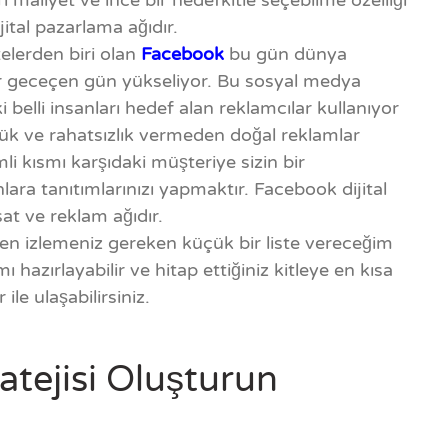
maliyet ve ince bir hedefkitle seçebilme özelliği
ijital pazarlama ağıdır.
telerden biri olan
Facebook
bu gün dünya
er geceçen gün yükseliyor. Bu sosyal medya
i belli insanları hedef alan reklamcılar kullanıyor
k ve rahatsızlık vermeden doğal reklamlar
li kısmı karşıdaki müşteriye sizin bir
ra tanıtımlarınızı yapmaktır. Facebook dijital
at ve reklam ağıdır.
ken izlemeniz gereken küçük bir liste vereceğim
hazırlayabilir ve hitap ettiğiniz kitleye en kısa
le ulaşabilirsiniz.
tejisi Oluşturun